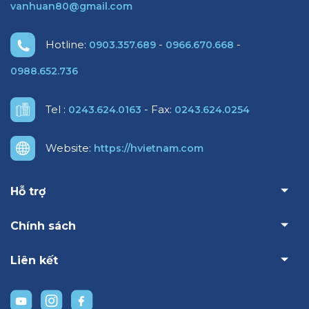
vanhuan80@gmail.com
Hotline:
-
-
0903.357.689
0966.670.668
0988.652.736
Tel :
- Fax:
0243.624.0163
0243.624.0254
Website:
https://hvietnam.com
Hỗ trợ
Chính sách
Liên kết