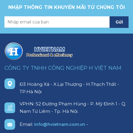
NHẬP THÔNG TIN KHUYẾN MÃI TỪ CHÚNG TÔI
Gửi
CÔNG TY TNHH CÔNG NGHIỆP H VIỆT NAM
Đ3 Hoàng Xá - X.Lại Thượng - H.Thạch Thất -
TP.Hà Nội
VPHN: S2 Đường Phạm Hùng - P. Mỹ Đình 1 - Q.
Nam Từ Liêm - Tp. Hà Nội.
Email:
-
info@hvietnam.com.vn