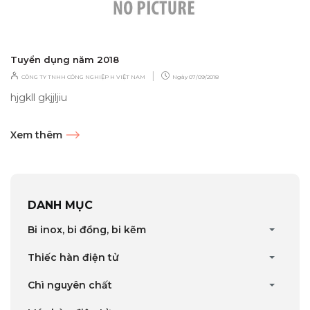
Tuyển dụng năm 2018
|
CÔNG TY TNHH CÔNG NGHIỆP H VIỆT NAM
Ngày
07/09/2018
hjgkll gkjjljiu
Xem thêm
DANH MỤC
Bi inox, bi đồng, bi kẽm
Thiếc hàn điện tử
Chì nguyên chất