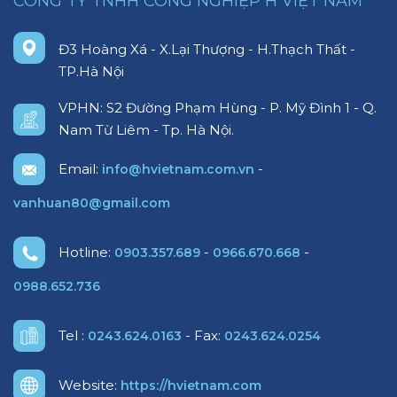
CÔNG TY TNHH CÔNG NGHIỆP H VIỆT NAM
Đ3 Hoàng Xá - X.Lại Thượng - H.Thạch Thất -
TP.Hà Nội
VPHN: S2 Đường Phạm Hùng - P. Mỹ Đình 1 - Q.
Nam Từ Liêm - Tp. Hà Nội.
Email:
-
info@hvietnam.com.vn
vanhuan80@gmail.com
Hotline:
-
-
0903.357.689
0966.670.668
0988.652.736
Tel :
- Fax:
0243.624.0163
0243.624.0254
Website:
https://hvietnam.com