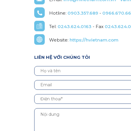
Hotline:
0903.357.689
-
0966.670.6
Tel:
0243.624.0163
- Fax
0243.624.
Website:
https://hvietnam.com
LIÊN HỆ VỚI CHÚNG TÔI