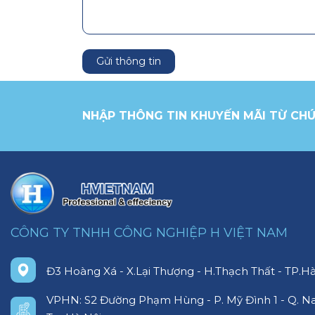
Gửi thông tin
NHẬP THÔNG TIN KHUYẾN MÃI TỪ CHÚ
CÔNG TY TNHH CÔNG NGHIỆP H VIỆT NAM
Đ3 Hoàng Xá - X.Lại Thượng - H.Thạch Thất - TP.Hà
VPHN: S2 Đường Phạm Hùng - P. Mỹ Đình 1 - Q. N