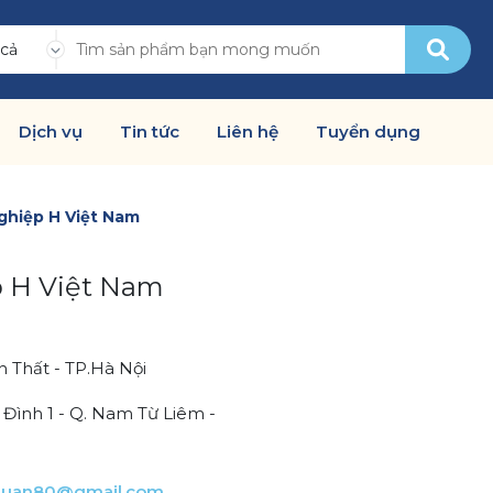
 cả
Dịch vụ
Tin tức
Liên hệ
Tuyển dụng
ghiệp H Việt Nam
 H Việt Nam
h Thất - TP.Hà Nội
ình 1 - Q. Nam Từ Liêm -
huan80@gmail.com