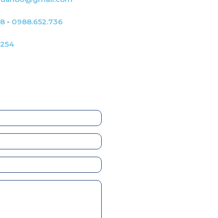
68
-
0988.652.736
0254