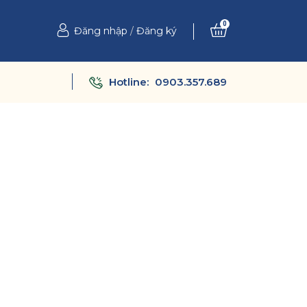
0
Đăng nhập
/
Đăng ký
Hotline:
0903.357.689