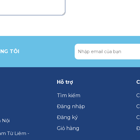
NG TÔI
Hỗ trợ
C
Tìm kiếm
C
Đăng nhập
C
Đăng ký
C
 Nội
Giỏ hàng
Đ
am Từ Liêm -