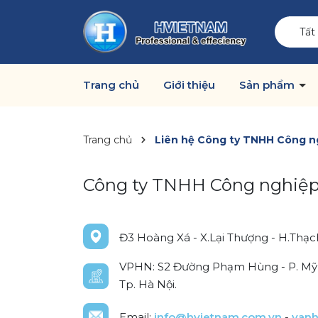
Tất
Trang chủ
Giới thiệu
Sản phẩm
Trang chủ
Liên hệ Công ty TNHH Công n
Công ty TNHH Công nghiệp
Đ3 Hoàng Xá - X.Lại Thượng - H.Thạc
VPHN: S2 Đường Phạm Hùng - P. Mỹ Đ
Tp. Hà Nội.
Email:
info@hvietnam.com.vn
-
van