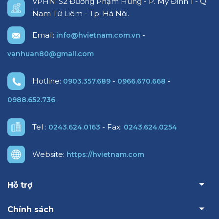
VPHN: S2 Đường Phạm Hùng - P. Mỹ Đình 1 - Q.
Nam Từ Liêm - Tp. Hà Nội.
Email:
-
info@hvietnam.com.vn
vanhuan80@gmail.com
Hotline:
-
-
0903.357.689
0966.670.668
0988.652.736
Tel :
- Fax:
0243.624.0163
0243.624.0254
Website:
https://hvietnam.com
Hỗ trợ
Chính sách