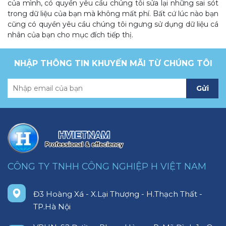
của mình, có quyền yêu cầu chúng tôi sửa lại những sai sót
trong dữ liệu của bạn mà không mất phí. Bất cứ lúc nào bạn
cũng có quyền yêu cầu chúng tôi ngưng sử dụng dữ liệu cá
nhân của bạn cho mục đích tiếp thị.
NHẬP THÔNG TIN KHUYẾN MÃI TỪ CHÚNG TÔI
Gửi
CÔNG TY TNHH CÔNG NGHIỆP H VIỆT NAM
Đ3 Hoàng Xá - X.Lại Thượng - H.Thạch Thất -
TP.Hà Nội