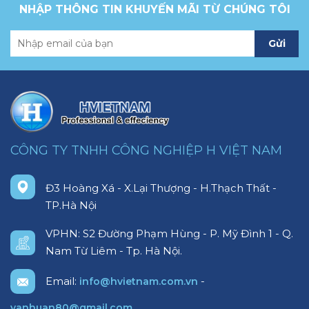
NHẬP THÔNG TIN KHUYẾN MÃI TỪ CHÚNG TÔI
Gửi
CÔNG TY TNHH CÔNG NGHIỆP H VIỆT NAM
Đ3 Hoàng Xá - X.Lại Thượng - H.Thạch Thất -
TP.Hà Nội
VPHN: S2 Đường Phạm Hùng - P. Mỹ Đình 1 - Q.
Nam Từ Liêm - Tp. Hà Nội.
Email:
-
info@hvietnam.com.vn
vanhuan80@gmail.com