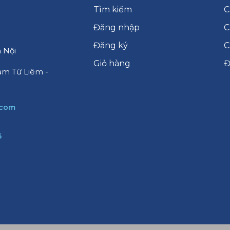
Tìm kiếm
C
Đăng nhập
C
Đăng ký
C
 Nội
Giỏ hàng
Đ
am Từ Liêm -
.com
6