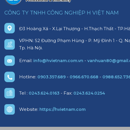
CÔNG TY TNHH CÔNG NGHIỆP H VIỆT NAM
Đ3 Hoàng Xá - X.Lại Thượng - H.Thạch Thất - TP.Hà
VPHN: S2 Đường Phạm Hùng - P. Mỹ Đình 1 - Q. N
Tp. Hà Nội.
Email:
-
info@hvietnam.com.vn
vanhuan80@gmail
Hotline:
-
-
0903.357.689
0966.670.668
0988.652.73
Tel :
- Fax:
0243.624.0163
0243.624.0254
Website:
https://hvietnam.com