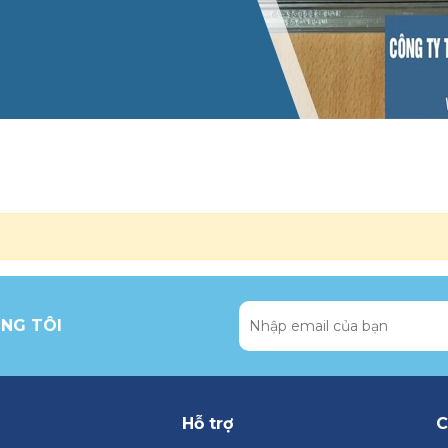
NG TÔI
Hỗ trợ
C