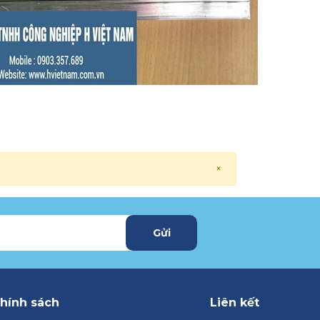
×
Gửi
hính sách
Liên kết