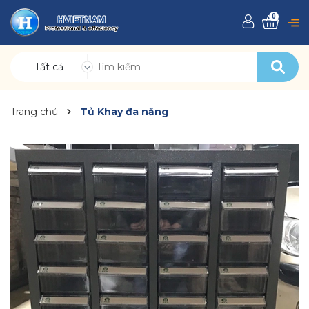
0
Tất cả
Trang chủ
Tủ Khay đa năng